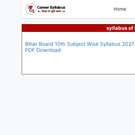
Skip
to
Home
content
syllabus of
Bihar Board 10th Subject Wise Syllabus 2027
PDF Download