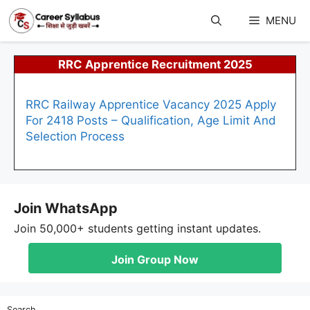
Skip
to
MENU
content
RRC Apprentice Recruitment 2025
RRC Railway Apprentice Vacancy 2025 Apply
For 2418 Posts – Qualification, Age Limit And
Selection Process
Join WhatsApp
Join 50,000+ students getting instant updates.
Join Group Now
Search