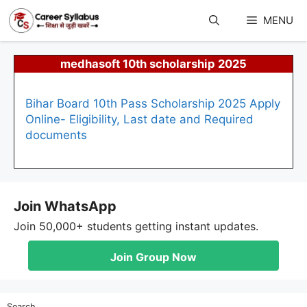
Skip
to
MENU
content
medhasoft 10th scholarship 2025
Bihar Board 10th Pass Scholarship 2025 Apply
Online- Eligibility, Last date and Required
documents
Join WhatsApp
Join 50,000+ students getting instant updates.
Join Group Now
Search