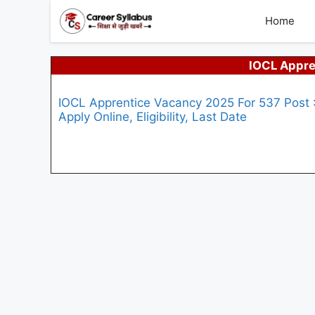
Skip
to
Home
content
IOCL Appre
IOCL Apprentice Vacancy 2025 For 537 Post 
Apply Online, Eligibility, Last Date