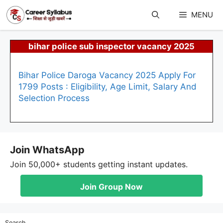
Skip
to
MENU
content
bihar police sub inspector vacancy 2025
Bihar Police Daroga Vacancy 2025 Apply For
1799 Posts : Eligibility, Age Limit, Salary And
Selection Process
Join WhatsApp
Join 50,000+ students getting instant updates.
Join Group Now
Search