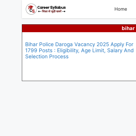
Skip
to
Home
content
bihar
Bihar Police Daroga Vacancy 2025 Apply For
1799 Posts : Eligibility, Age Limit, Salary And
Selection Process