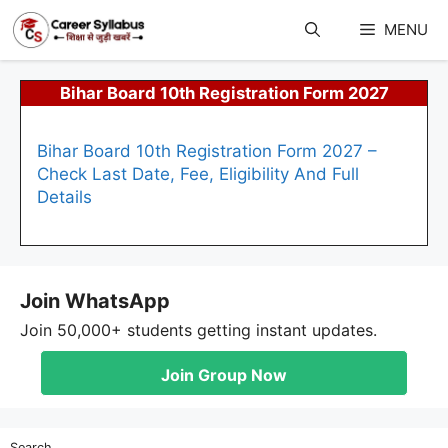
Skip
to
MENU
content
Bihar Board 10th Registration Form 2027
Bihar Board 10th Registration Form 2027 –
Check Last Date, Fee, Eligibility And Full
Details
Join WhatsApp
Join 50,000+ students getting instant updates.
Join Group Now
Search