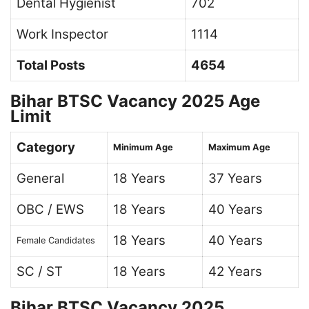
Dental Hygienist
702
Work Inspector
1114
Total Posts
4654
Bihar BTSC Vacancy 2025 Age
Limit
Category
Minimum Age
Maximum Age
General
18 Years
37 Years
OBC / EWS
18 Years
40 Years
18 Years
40 Years
Female Candidates
SC / ST
18 Years
42 Years
Bihar BTSC Vacancy 2025